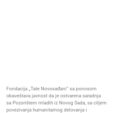
Pozorištem
mladih iz Novog
Sada
Fondacija „Tate Novosađani“ sa ponosom
obaveštava javnost da je ostvarena saradnja
sa Pozorištem mladih iz Novog Sada, sa ciljem
povezivanja humanitarnog delovanja i