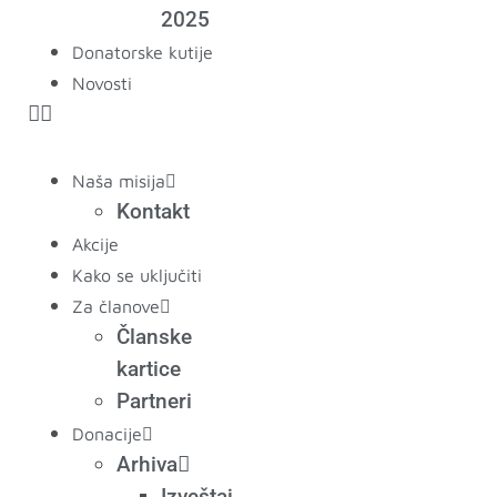
2025
Donatorske kutije
Novosti
Naša misija
Kontakt
Akcije
Kako se uključiti
Za članove
Članske
kartice
Partneri
Donacije
Arhiva
Izveštaj