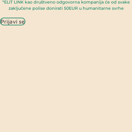
*ELIT LINK kao društveno odgovorna kompanija će od svake
zaključene polise donirati 50EUR u humanitarne svrhe
Prijavi se