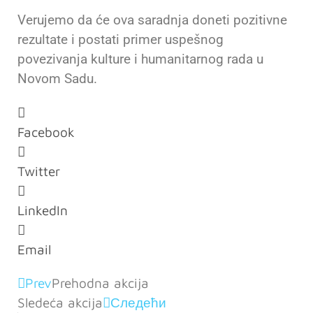
Verujemo da će ova saradnja doneti pozitivne
rezultate i postati primer uspešnog
povezivanja kulture i humanitarnog rada u
Novom Sadu.
Facebook
Twitter
LinkedIn
Email
Prev
Prehodna akcija
Sledeća akcija
Следећи