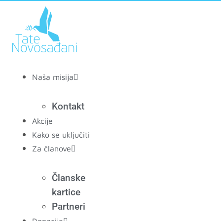
Скочите
на
садржај
Naša misija
Kontakt
Akcije
Kako se uključiti
Za članove
Članske
kartice
Partneri