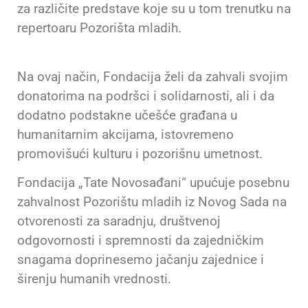
za različite predstave koje su u tom trenutku na
repertoaru Pozorišta mladih.
Na ovaj način, Fondacija želi da zahvali svojim
donatorima na podršci i solidarnosti, ali i da
dodatno podstakne učešće građana u
humanitarnim akcijama, istovremeno
promovišući kulturu i pozorišnu umetnost.
Fondacija „Tate Novosađani“ upućuje posebnu
zahvalnost Pozorištu mladih iz Novog Sada na
otvorenosti za saradnju, društvenoj
odgovornosti i spremnosti da zajedničkim
snagama doprinesemo jačanju zajednice i
širenju humanih vrednosti.