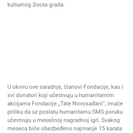
kulturnog života grada.
U okviru ove saradnje, članovi Fondacije, kao i
svi donatori koji učestvuju u humanitarnim
akcijama Fondacije „Tate Novosađani“, imaće
priliku da uz poslatu humanitarnu SMS poruku
učestvuju u mesečnoj nagradnoj igri. Svakog
meseca biće obezbeđeno najmanje 15 karata