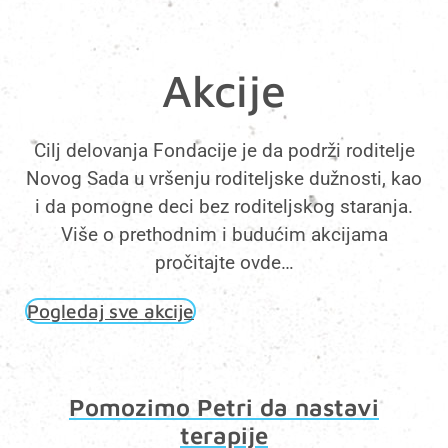
Akcije
Cilj delovanja Fondacije je da podrži roditelje
Novog Sada u vršenju roditeljske dužnosti, kao
i da pomogne deci bez roditeljskog staranja.
Više o prethodnim i budućim akcijama
pročitajte ovde…
Pogledaj sve akcije
Pomozimo Petri da nastavi
terapije