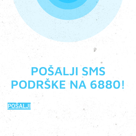
POŠALJI SMS
PODRŠKE NA 6880!
POŠALJI