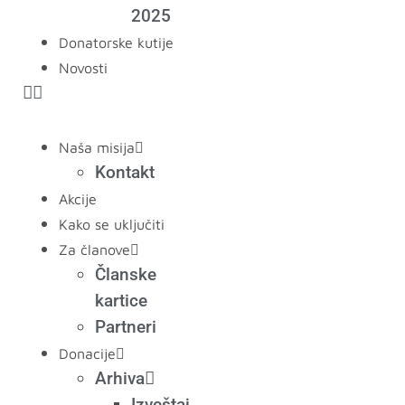
2025
Donatorske kutije
Novosti
Naša misija
Kontakt
Akcije
Kako se uključiti
Za članove
Članske
kartice
Partneri
Donacije
Arhiva
Izveštaj