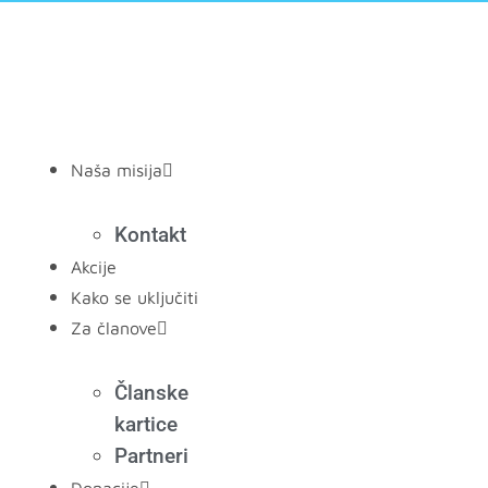
Скочите
на
садржај
Naša misija
Kontakt
Akcije
Kako se uključiti
Za članove
Članske
kartice
Partneri