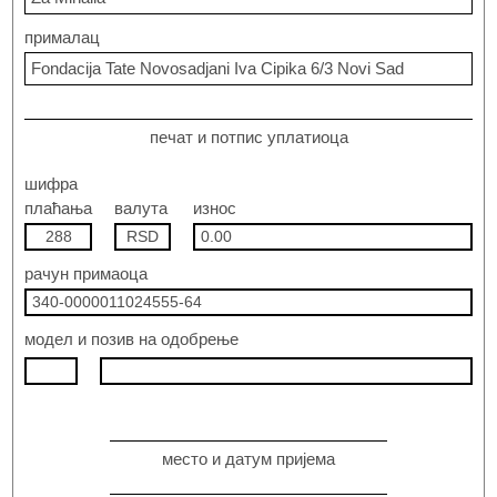
прималац
Fondacija Tate Novosadjani Iva Cipika 6/3 Novi Sad
печат и потпис уплатиоца
шифра
плаћања
валута
износ
288
RSD
0.00
рачун примаоца
340-0000011024555-64
модел и позив на одобрење
место и датум пријема