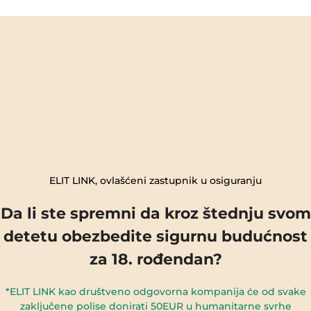
ELIT LINK, ovlašćeni zastupnik u osiguranju
Da li ste spremni da kroz štednju svom
detetu obezbedite sigurnu budućnost
za 18. rođendan?
*ELIT LINK kao društveno odgovorna kompanija će od svake
zaključene polise donirati 50EUR u humanitarne svrhe