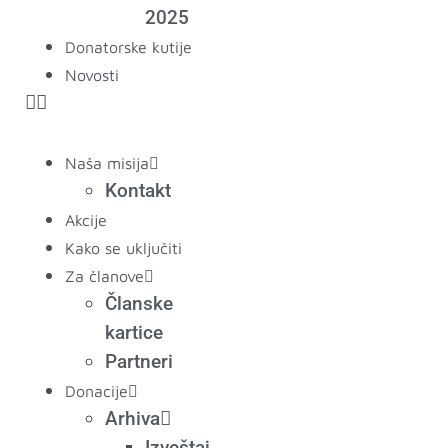
2025
Donatorske kutije
Novosti
Naša misija
Kontakt
Akcije
Kako se uključiti
Za članove
Članske
kartice
Partneri
Donacije
Arhiva
Izveštaj