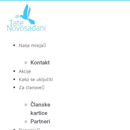
Скочите
на
садржај
Naša misija
Kontakt
Akcije
Kako se uključiti
Za članove
Članske
kartice
Partneri