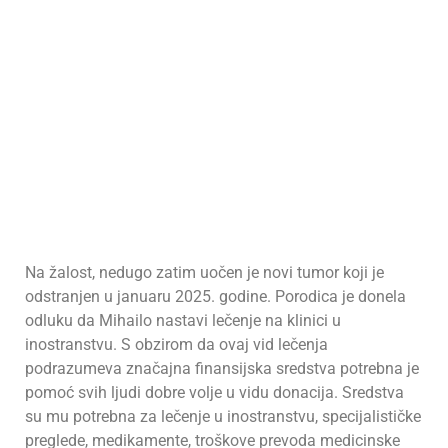
Na žalost, nedugo zatim uočen je novi tumor koji je
odstranjen u januaru 2025. godine. Porodica je donela
odluku da Mihailo nastavi lečenje na klinici u
inostranstvu. S obzirom da ovaj vid lečenja
podrazumeva značajna finansijska sredstva potrebna je
pomoć svih ljudi dobre volje u vidu donacija. Sredstva
su mu potrebna za lečenje u inostranstvu, specijalističke
preglede, medikamente, troškove prevoda medicinske