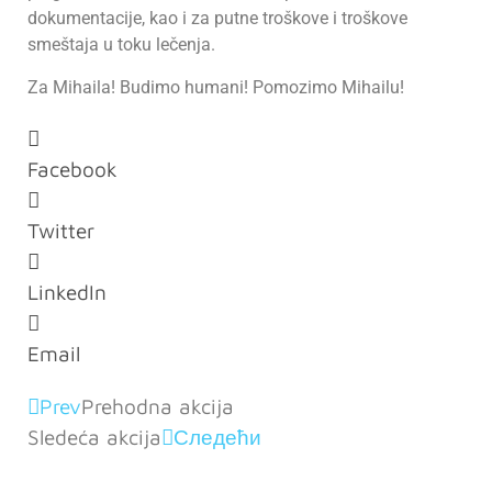
dokumentacije, kao i za putne troškove i troškove
smeštaja u toku lečenja.
Za Mihaila! Budimo humani! Pomozimo Mihailu!
Facebook
Twitter
LinkedIn
Email
Prev
Prehodna akcija
Sledeća akcija
Следећи