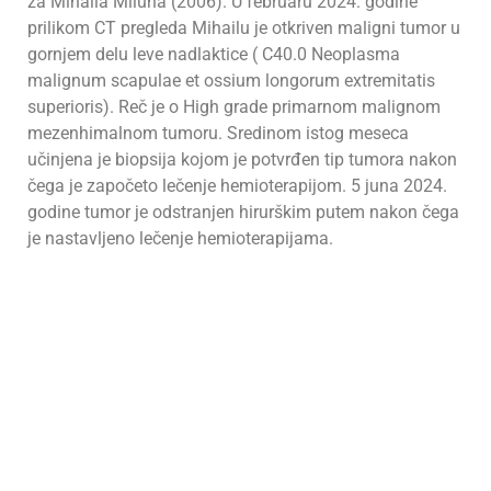
za Mihaila Miluna (2006). U februaru 2024. godine
prilikom CT pregleda Mihailu je otkriven maligni tumor u
gornjem delu leve nadlaktice ( C40.0 Neoplasma
malignum scapulae et ossium longorum extremitatis
superioris). Reč je o High grade primarnom malignom
mezenhimalnom tumoru. Sredinom istog meseca
učinjena je biopsija kojom je potvrđen tip tumora nakon
čega je započeto lečenje hemioterapijom. 5 juna 2024.
godine tumor je odstranjen hirurškim putem nakon čega
je nastavljeno lečenje hemioterapijama.